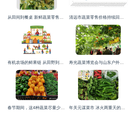
从田间到餐桌 新鲜蔬菜零售的美丽事业
清远市蔬菜零售价格持续回落 连续四周下调带来实惠
有机农场的鲜果链 从田野到零售的绿色经济
寿光蔬菜博览会与山东户外骑行——8264手机版的新鲜水果零售体验
春节期间，这4种蔬菜尽量少买，菜贩自己都不吃，却还有人爱买
年关元谋菜市 冰火两重天的物语