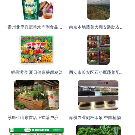
贵州龙里县蔬菜水产副食品公司 深耕新鲜蔬菜零售，守护市民“菜篮子”
南京本地蔬菜大棚安装助农兴农，智能温室引领绿色新鲜零售新潮流
鲜果满溢 夏日健康驻颜秘笈
西安市长安区石小军蔬菜配送部 守护新鲜蔬菜零售的品质与便捷
苏鲜生山东首店正式落户济南经四万达，掀起新鲜蔬菜零售新浪潮
颠覆农业刻板印象 中国植物工厂“点亮”资本前路与新鲜蔬菜零售